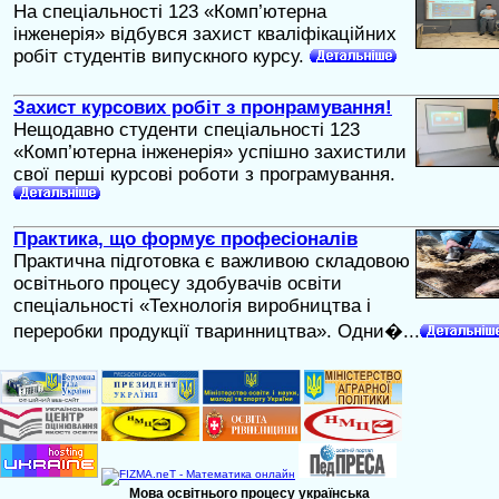
На спеціальності 123 «Комп’ютерна
інженерія» відбувся захист кваліфікаційних
робіт студентів випускного курсу.
Захист курсових робіт з пронрамування!
Нещодавно студенти спеціальності 123
«Комп’ютерна інженерія» успішно захистили
свої перші курсові роботи з програмування.
Практика, що формує професіоналів
Практична підготовка є важливою складовою
освітнього процесу здобувачів освіти
спеціальності «Технологія виробництва і
переробки продукції тваринництва». Одни�...
Мова освітнього процесу українська