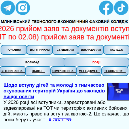
026 прийом заяв та документів вступн
 по 02.08) прийом заяв та документів
.
ГОЛОВНА
ВСТУПНИКАМ
СТУДЕНТАМ
ВИКЛАДАЧАМ
КОЛЕДЖ
РОЗКЛАД
ПОДІЇ
ВЕТЕРИНАРНА...
ОБЛІК І...
КОМП'ЮТЕРНА...
МЕНЕДЖМЕНТ
ТЕХНОЛОГІЯ...
Щодо вступу дітей та молоді з тимчасово
окупованих територій України до закладів
вищої освіти
У 2026 році всі вступники, зареєстровані або
задекларовані на ТОТ чи територіях активних бойових
дій, мають право на вступ за квотою-2. Це означає, що
вони беруть участ...