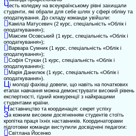
Ч
есть коледжу на всеукраїнському рівні захищали
студенти, які обрали для себе шлях у сфері обліку та
оподаткування. До складу команди увійшли:

Каміла Матусевич (2 курс, спеціальність «Облік і
оподаткування»);

Максим Осовський (1 курс, спеціальність «Облік і
оподаткування»);

Варвара Сумник (1 курс, спеціальність «Облік і
оподаткування»);

Софія Стукан (1 курс, спеціальність «Облік і
оподаткування»);

Марія Данилюк (1 курс, спеціальність «Облік і
оподаткування»).
Ц
і молоді фахівці довели, що навіть на початкових
етапах навчання можна демонструвати високий рівень
експертності, гідний конкуренції з найкращими
студентами країни.
Н
аставництво та координація: секрет успіху
З
а кожним високим досягненням студентів стоїть
кропітка праця їхніх наставників. Координаторами
підготовки команди виступили досвідчені педагоги:

Світлана Йосенко