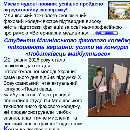
Маємо чудові новини: успішно пройдено
акредитаційну експертизу!
Млинівський технолого-економічний
фаховий коледж вкотре підтвердив високу
якість підготовки фахівців за освітньо-професійною
програмою «Ветеринарна медицина». ...
Студенти Млинівського фахового коледж
підкорюють вершини: успіхи на конкурсі
«Податківець майбутнього»
2
2 травня 2026 року стало
знаковою датою для
інтелектуальної молоді України:
саме цього дня підбив підсумки X
Всеукраїнський інтелектуальний
конкурс «Податківець
майбутнього». У центрі подій
опинилися студенти Млинівського
технологічного фахового коледжу,
які продемонстрували глибокі
знання, аналітичне мислення та
високий рівень фахової підготовки.
К
оманда професіоналів