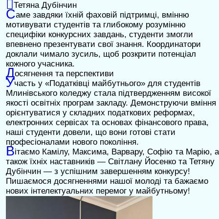

Тетяна Дубінчин
С
аме завдяки їхній фаховій підтримці, вмінню
мотивувати студентів та глибокому розумінню
специфіки конкурсних завдань, студенти змогли
впевнено презентувати свої знання. Координатори
доклали чимало зусиль, щоб розкрити потенціал
кожного учасника.
Д
осягнення та перспективи
У
часть у «Податківці майбутнього» для студентів
Млинівського коледжу стала підтвердженням високої
якості освітніх програм закладу. Демонструючи вміння
орієнтуватися у складних податкових реформах,
електронних сервісах та основах фінансового права,
наші студенти довели, що вони готові стати
професіоналами нового покоління.
В
ітаємо Камілу, Максима, Варвару, Софію та Марію, а
також їхніх наставників — Світлану Йосенко та Тетяну
Дубінчин — з успішним завершенням конкурсу!
Пишаємося досягненнями нашої молоді та бажаємо
нових інтелектуальних перемог у майбутньому!