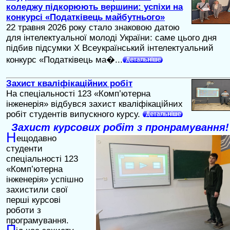
коледжу підкорюють вершини: успіхи на
конкурсі «Податківець майбутнього»
22 травня 2026 року стало знаковою датою
для інтелектуальної молоді України: саме цього дня
підбив підсумки X Всеукраїнський інтелектуальний
конкурс «Податківець ма�...
Захист кваліфікаційних робіт
На спеціальності 123 «Комп’ютерна
інженерія» відбувся захист кваліфікаційних
робіт студентів випускного курсу.
Захист курсових робіт з пронрамування!
Н
ещодавно
студенти
спеціальності 123
«Комп’ютерна
інженерія» успішно
захистили свої
перші курсові
роботи з
програмування.
П