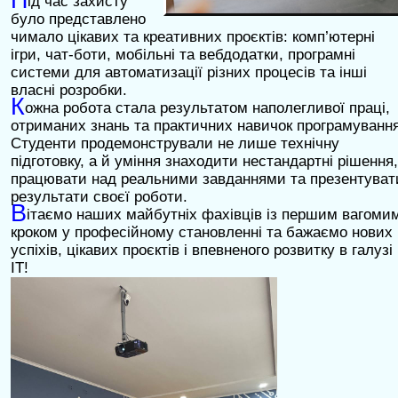
ід час захисту
було представлено
чимало цікавих та креативних проєктів: комп’ютерні
ігри, чат-боти, мобільні та вебдодатки, програмні
системи для автоматизації різних процесів та інші
власні розробки.
К
ожна робота стала результатом наполегливої праці,
отриманих знань та практичних навичок програмування
Студенти продемонстрували не лише технічну
підготовку, а й уміння знаходити нестандартні рішення,
працювати над реальними завданнями та презентуват
результати своєї роботи.
В
ітаємо наших майбутніх фахівців із першим вагоми
кроком у професійному становленні та бажаємо нових
успіхів, цікавих проєктів і впевненого розвитку в галузі
ІТ!