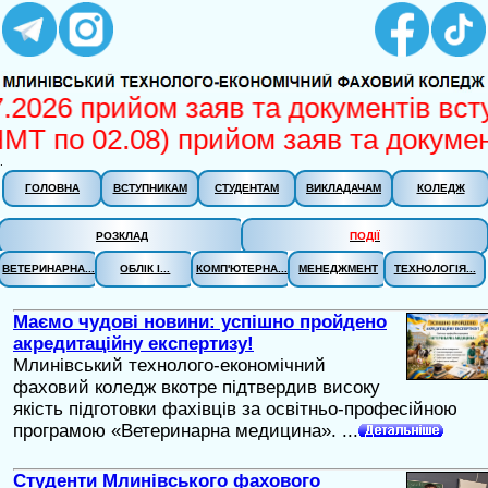
7.2026 прийом заяв та документів всту
НМТ по 02.08) прийом заяв та докумен
.
ГОЛОВНА
ВСТУПНИКАМ
СТУДЕНТАМ
ВИКЛАДАЧАМ
КОЛЕДЖ
РОЗКЛАД
ПОДІЇ
ВЕТЕРИНАРНА...
ОБЛІК І...
КОМП'ЮТЕРНА...
МЕНЕДЖМЕНТ
ТЕХНОЛОГІЯ...
Маємо чудові новини: успішно пройдено
акредитаційну експертизу!
Млинівський технолого-економічний
фаховий коледж вкотре підтвердив високу
якість підготовки фахівців за освітньо-професійною
програмою «Ветеринарна медицина». ...
Студенти Млинівського фахового